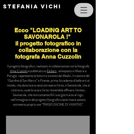
STEFANIA VICHI
Ecco "LOADING ART TO
SAVONAROLA !"
il progetto fotografico in
collaborazione con la
fotografa Anna Cuzzolin
Il progetto fotografico, realizzato in collaborazione con la fotografa
Anna Cuzzolin
e pubblicato su
Exibart
, ed esposto in Mostra a
Perugia, rappresenta la lotta tra Lorenzo dei Medici, il creatore del
“Giardino di San Marco” a Firenze, prima Accademia di belle arti al
mondo, che dona luce ai sensi attraverso l’arte, e Savonarola, che al
contrario, vuole bruciare l’arte ritenendola effimera Vanitas.
Savonarola, che storicamente finì i suoi giorni arso al rogo,
nell’immaginario del progetto fotografico viene invece salvato
attraverso proprio una “TRASFUSIONE DI VANITAS”.