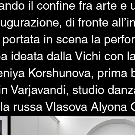
ando il confine fra arte e
augurazione, di fronte all’
portata in scena la perf
 ideata dalla Vichi con l
eniya Korshunova, prima b
in Varjavandi, studio danza
lla russa Vlasova Alyona 