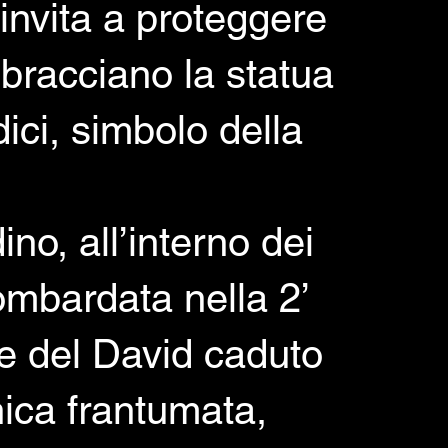
invita a proteggere
bbracciano la statua
ici, simbolo della
o, all’interno dei
ombardata nella 2’
le del David caduto
nica frantumata,