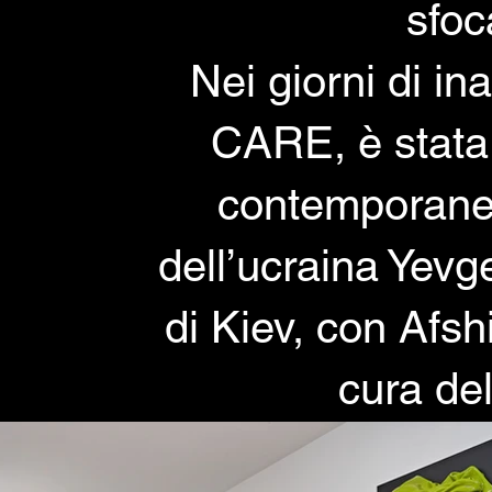
sfoc
Nei giorni di in
CARE, è stata 
contemporanea
dell’ucraina Yevg
di Kiev, con Afsh
cura de