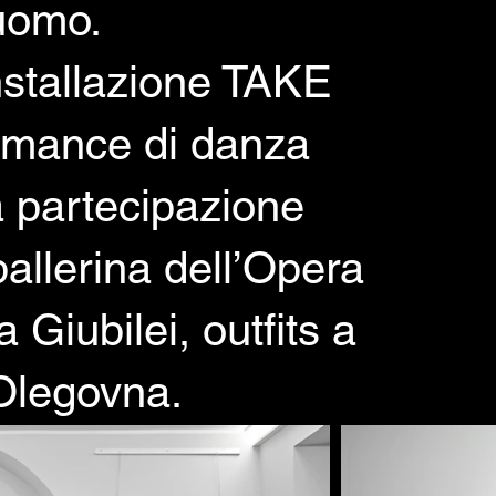
 uomo.
installazione TAKE
ormance di danza
a partecipazione
allerina dell’Opera
 Giubilei, outfits a
Olegovna.