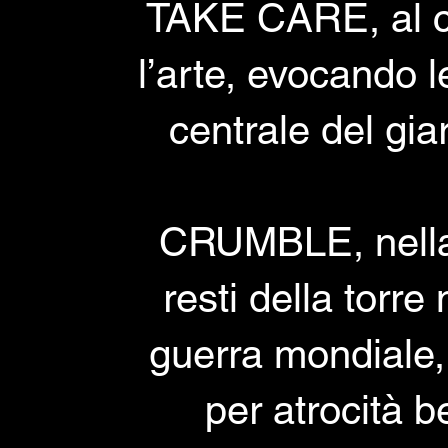
TAKE CARE, al cen
l’arte, evocando l
centrale del gia
CRUMBLE, nella p
resti della torr
guerra mondiale,
per atrocità b