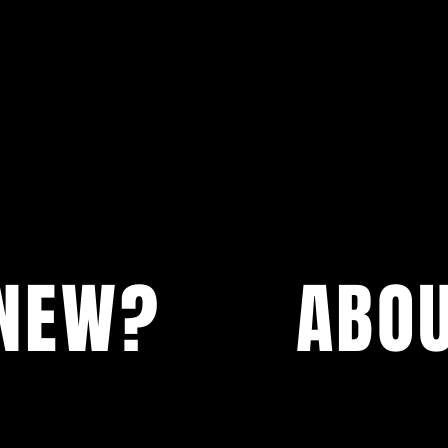
 NEW?
ABO