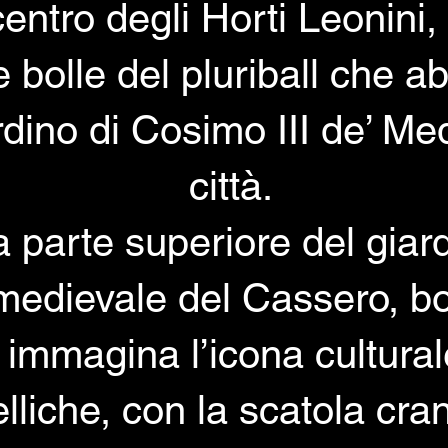
tro degli Horti Leonini, 
e bolle del pluriball che a
rdino di Cosimo III de’ Med
città.
arte superiore del giardin
e medievale del Cassero, b
 immagina l’icona cultura
elliche, con la scatola cra