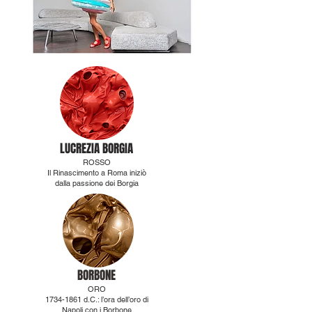
LUCREZIA BORGIA
ROSSO
Il Rinascimento a Roma iniziò
dalla passione dei Borgia
BORBONE
ORO
1734-1861
d.C.: l’ora dell’oro di
Napoli con i Borbone