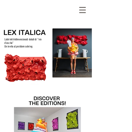
STEFANIA VICHI
Labirinti tridimensionali dotati di “vie
d'uscita”
Un invito al problem solving