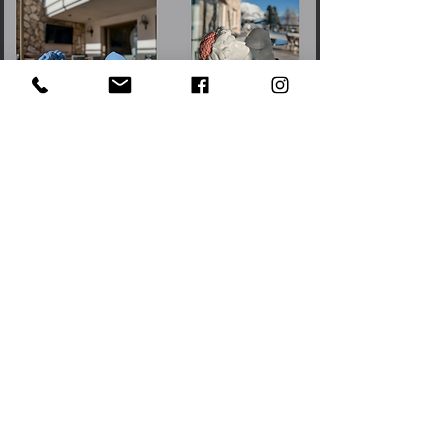
contemporary
art
stefania vichi © all rights reserved. 2023